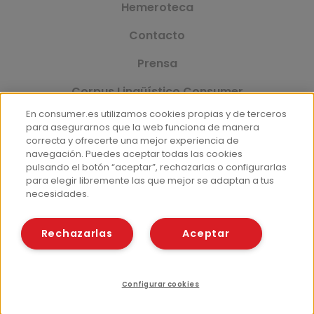
Hemeroteca
Contacto
Prensa
Corpus Lingüístico Consumer
En consumer.es utilizamos cookies propias y de terceros
para asegurarnos que la web funciona de manera
correcta y ofrecerte una mejor experiencia de
© Fundación EROSKI
navegación. Puedes aceptar todas las cookies
Aviso legal
Políticas de privacidad
pulsando el botón “aceptar”, rechazarlas o configurarlas
para elegir libremente las que mejor se adaptan a tus
Políticas de cookies
necesidades.
Rechazarlas
Aceptar
Configurar cookies
Cuestionario
Compartir