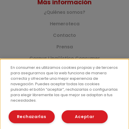
Más información
¿Quiénes somos?
Hemeroteca
Contacto
Prensa
Corpus Lingüístico Consumer
En consumer.es utilizamos cookies propias y de terceros
para asegurarnos que la web funciona de manera
correcta y ofrecerte una mejor experiencia de
© Fundación EROSKI
navegación. Puedes aceptar todas las cookies
Aviso legal
Políticas de privacidad
pulsando el botón “aceptar”, rechazarlas o configurarlas
para elegir libremente las que mejor se adaptan a tus
Políticas de cookies
necesidades.
Rechazarlas
Aceptar