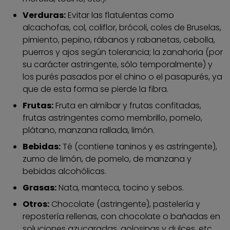
Verduras:
Evitar las flatulentas como
alcachofas, col, coliflor, brócoli, coles de Bruselas,
pimiento, pepino, rábanos y rabanetas, cebolla,
puerros y ajos según tolerancia; la zanahoria (por
su carácter astringente, sólo temporalmente) y
los purés pasados por el chino o el pasapurés, ya
que de esta forma se pierde la fibra.
Frutas:
Fruta en almíbar y frutas confitadas,
frutas astringentes como membrillo, pomelo,
plátano, manzana rallada, limón.
Bebidas:
Té (contiene taninos y es astringente),
zumo de limón, de pomelo, de manzana y
bebidas alcohólicas.
Grasas:
Nata, manteca, tocino y sebos.
Otros:
Chocolate (astringente), pastelería y
repostería rellenas, con chocolate o bañadas en
soluciones azucaradas, golosinas y dulces, etc.