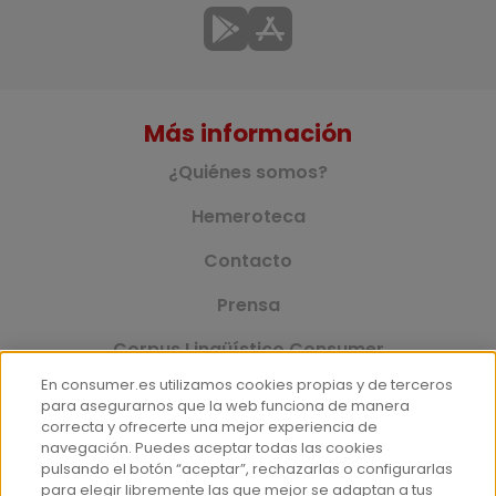
Más información
¿Quiénes somos?
Hemeroteca
Contacto
Prensa
Corpus Lingüístico Consumer
En consumer.es utilizamos cookies propias y de terceros
para asegurarnos que la web funciona de manera
correcta y ofrecerte una mejor experiencia de
© Fundación EROSKI
navegación. Puedes aceptar todas las cookies
Aviso legal
Políticas de privacidad
pulsando el botón “aceptar”, rechazarlas o configurarlas
para elegir libremente las que mejor se adaptan a tus