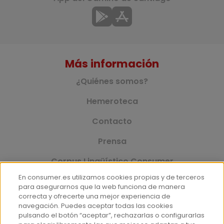
Más información
¿Quiénes somos?
Hemeroteca
Contacto
Prensa
Corpus Lingüístico Consumer
En consumer.es utilizamos cookies propias y de terceros
para asegurarnos que la web funciona de manera
correcta y ofrecerte una mejor experiencia de
© Fundación EROSKI
navegación. Puedes aceptar todas las cookies
Aviso legal
Políticas de privacidad
pulsando el botón “aceptar”, rechazarlas o configurarlas