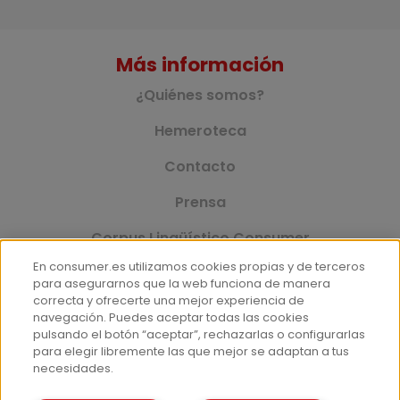
Más información
¿Quiénes somos?
Hemeroteca
Contacto
Prensa
Corpus Lingüístico Consumer
En consumer.es utilizamos cookies propias y de terceros
para asegurarnos que la web funciona de manera
correcta y ofrecerte una mejor experiencia de
© Fundación EROSKI
navegación. Puedes aceptar todas las cookies
Aviso legal
Políticas de privacidad
pulsando el botón “aceptar”, rechazarlas o configurarlas
para elegir libremente las que mejor se adaptan a tus
Políticas de cookies
necesidades.