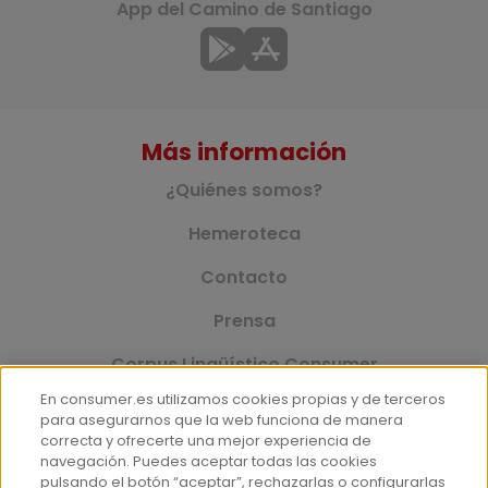
App del Camino de Santiago
Más información
¿Quiénes somos?
Hemeroteca
Contacto
Prensa
Corpus Lingüístico Consumer
En consumer.es utilizamos cookies propias y de terceros
para asegurarnos que la web funciona de manera
correcta y ofrecerte una mejor experiencia de
© Fundación EROSKI
navegación. Puedes aceptar todas las cookies
Aviso legal
Políticas de privacidad
pulsando el botón “aceptar”, rechazarlas o configurarlas