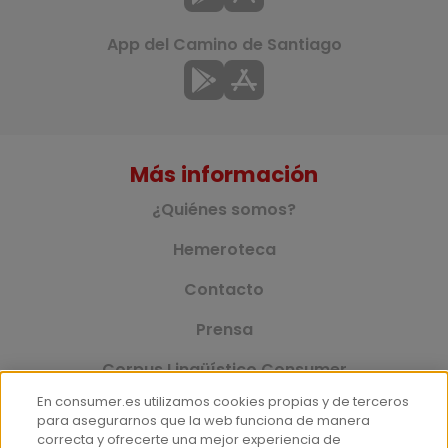
App del Camino de Santiago
Más información
¿Quiénes somos?
Hemeroteca
Contacto
Prensa
Corpus Lingüístico Consumer
En consumer.es utilizamos cookies propias y de terceros
para asegurarnos que la web funciona de manera
correcta y ofrecerte una mejor experiencia de
© Fundación EROSKI