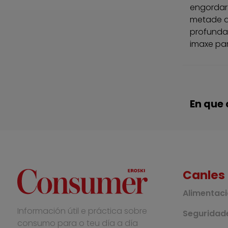
engordar
metade da
profundam
imaxe para
En que 
Canles
Alimentac
Información útil e práctica sobre
Seguridade
consumo para o teu día a día