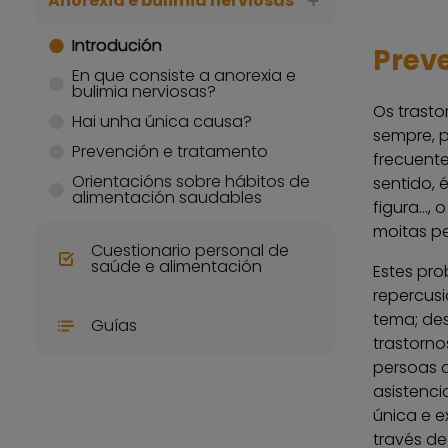
Anorexia e bulimia nerviosas
Introdución
Prev
En que consiste a anorexia e
bulimia nerviosas?
Os trasto
Hai unha única causa?
sempre, 
Prevención e tratamento
frecuente
Orientacións sobre hábitos de
sentido, 
alimentación saudables
figura...
moitas p
Cuestionario personal de
saúde e alimentación
Estes pro
repercusi
tema; des
Guías
trastorn
persoas a
asistenci
única e e
través de