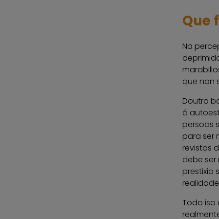
Que f
Na percep
deprimido
marabillo
que non s
Doutra ba
á autoes
persoas s
para ser 
revistas 
debe ser n
prestixio 
realidade
Todo iso 
realment