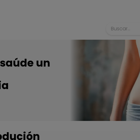
Búsqueda
 saúde un
ia
odución