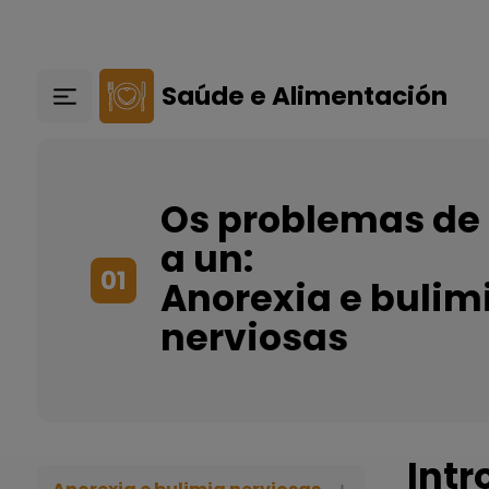
Ir o contido principal
Saúde e Alimentación
Os problemas de
a un:
01
Anorexia e bulim
nerviosas
Intr