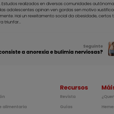
. Estudos realizados en diversas comunidades autónoma
s adolescentes opinan ven gordas sen motivo xustificad
ente. Hai un rexeitamento social da obesidade, certos 
 triunfar...
Seguinte
consiste a anorexia e bulimia nerviosas?
Recursos
Mái
ión
Revista
¿Que
 alimentaria
Guías
Heme