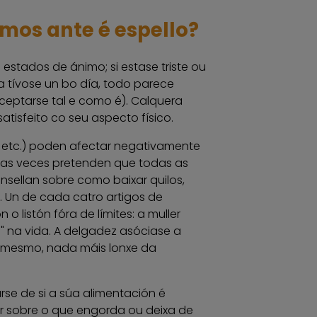
mos ante é espello?
estados de ánimo; si estase triste ou
a tívose un bo día, todo parece
ceptarse tal e como é). Calquera
atisfeito co seu aspecto físico.
, etc.) poden afectar negativamente
tas veces pretenden que todas as
sellan sobre como baixar quilos,
.. Un de cada catro artigos de
o listón fóra de límites: a muller
ito" na vida. A delgadez asóciase a
en si mesmo, nada máis lonxe da
rse de si a súa alimentación é
r sobre o que engorda ou deixa de