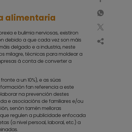
a alimentaria
xia e bulimia nerviosas, existiron
ón debido a que cada vez son máis
áis delgado e a industria, neste
tos milagre, técnicas para moldear a
mpresas á conta de converter a
ronte a un 10%), e as súas
nformación fan referencia a este
olaborar na prevención destes
a e asociacións de familiares e/ou
ción, senón tamén melloras
as que regulen a publicidade enfocada
s (a nivel persoal, laboral, etc.) a
minadas.