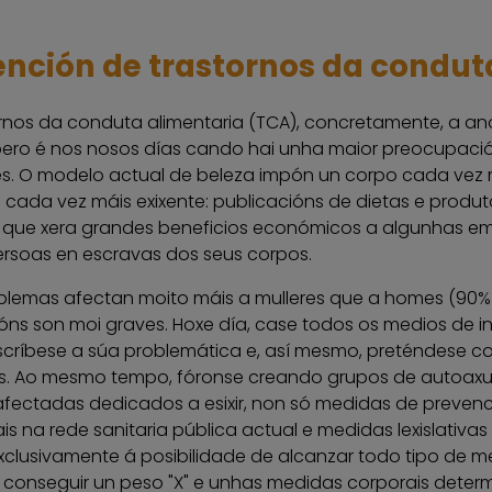
ención de trastornos da condut
rnos da conduta alimentaria (TCA), concretamente, a anore
pero é nos nosos días cando hai unha maior preocupaci
s. O modelo actual de beleza impón un corpo cada vez m
é cada vez máis exixente: publicacións de dietas e produ
, o que xera grandes beneficios económicos a algunhas e
ersoas en escravas dos seus corpos.
blemas afectan moito máis a mulleres que a homes (90% f
óns son moi graves. Hoxe día, case todos os medios de i
críbese a súa problemática e, así mesmo, preténdese c
os. Ao mesmo tempo, fóronse creando grupos de autoaxud
fectadas dedicados a esixir, non só medidas de preven
ais na rede sanitaria pública actual e medidas lexislativ
xclusivamente á posibilidade de alcanzar todo tipo de meta
 conseguir un peso "X" e unhas medidas corporais deter