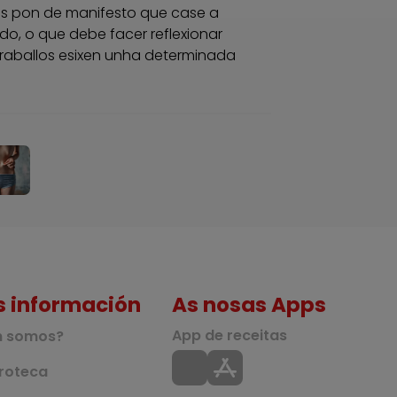
s pon de manifesto que case a
o, o que debe facer reflexionar
traballos esixen unha determinada
s información
As nosas Apps
App de receitas
n somos?
roteca