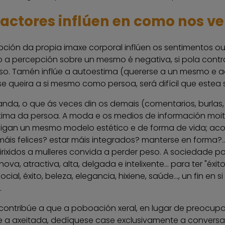
actores inflúen en como nos ve
ción da propia imaxe corporal inflúen os sentimentos ou 
 a percepción sobre un mesmo é negativa, si pola contr
so. Tamén inflúe a autoestima (quererse a un mesmo e a
e queira a si mesmo como persoa, será difícil que estea s
nda, o que ás veces din os demais (comentarios, burlas
tima da persoa. A moda e os medios de información moi
igan un mesmo modelo estético e de forma de vida; acon
máis felices? estar máis integrados? manterse en forma?.
dirixidos a mulleres convida a perder peso. A sociedade pon 
ova, atractiva, alta, delgada e intelixente... para ter "éx
social, éxito, beleza, elegancia, hixiene, saúde..., un fin 
.
contribúe a que a poboación xeral, en lugar de preocupa
e a axeitada, dedíquese case exclusivamente a conversa