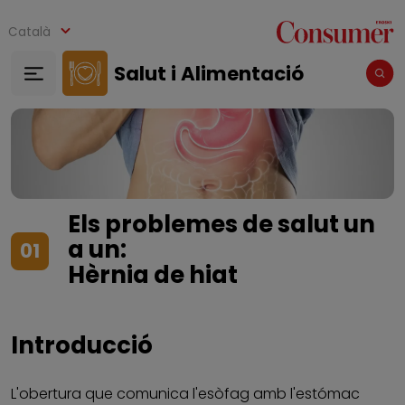
Vés al contingut
Català
Salut i Alimentació
Els problemes de salut un
a un:
01
Hèrnia de hiat
Introducció
L'obertura que comunica l'esòfag amb l'estómac