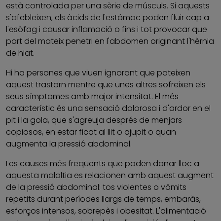
està controlada per una sèrie de músculs. Si aquests
s'afebleixen, els àcids de l'estómac poden fluir cap a
l'esòfag i causar inflamació o fins i tot provocar que
part del mateix penetri en l'abdomen originant l'hèrnia
de hiat.
Hi ha persones que viuen ignorant que pateixen
aquest trastorn mentre que unes altres sofreixen els
seus símptomes amb major intensitat. El més
característic és una sensació dolorosa i d'ardor en el
pit i la gola, que s'agreuja després de menjars
copiosos, en estar ficat al llit o ajupit o quan
augmenta la pressió abdominal.
Les causes més freqüents que poden donar lloc a
aquesta malaltia es relacionen amb aquest augment
de la pressió abdominal: tos violentes o vòmits
repetits durant períodes llargs de temps, embaràs,
esforços intensos, sobrepès i obesitat. L'alimentació