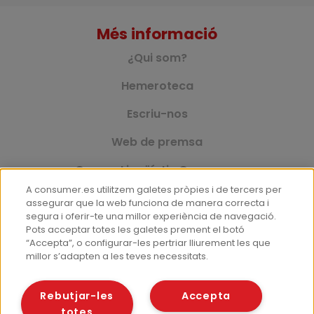
Més informació
¿Qui som?
Hemeroteca
Escriu-nos
Web de premsa
Corpus Lingüístic Consumer
A consumer.es utilitzem galetes pròpies i de tercers per
assegurar que la web funciona de manera correcta i
segura i oferir-te una millor experiència de navegació.
© Fundació EROSKI
Pots acceptar totes les galetes prement el botó
Avís legal
Política de protecció de dades
“Accepta”, o configurar-les pertriar lliurement les que
millor s’adapten a les teves necessitats.
Política de galetes
Rebutjar-les
Accepta
totes