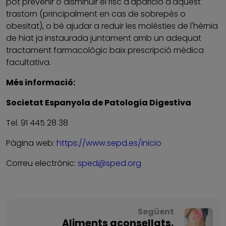
pot prevenir o disminuir el risc d'aparició d'aquest
trastorn (principalment en cas de sobrepès o
obesitat), o bé ajudar a reduir les molèsties de l'hèrnia
de hiat ja instaurada juntament amb un adequat
tractament farmacològic baix prescripció mèdica
facultativa.
Més informació:
Societat Espanyola de Patologia Digestiva
Tel. 91 445 28 38
Pàgina web:
https://www.sepd.es/inicio
Correu electrònic:
sped@sped.org
Següent
Aliments aconsellats,