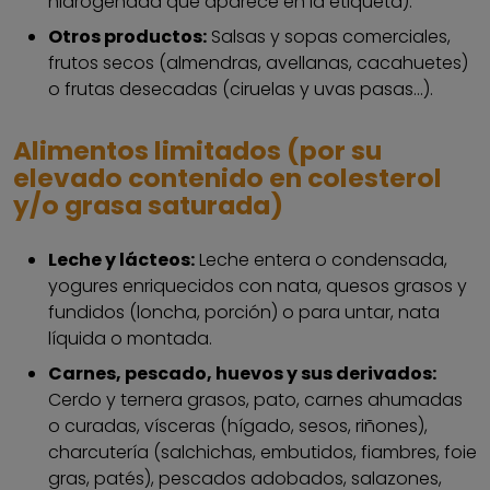
hidrogenada que aparece en la etiqueta).
Otros productos:
Salsas y sopas comerciales,
frutos secos (almendras, avellanas, cacahuetes)
o frutas desecadas (ciruelas y uvas pasas...).
Alimentos limitados (por su
elevado contenido en colesterol
y/o grasa saturada)
Leche y lácteos:
Leche entera o condensada,
yogures enriquecidos con nata, quesos grasos y
fundidos (loncha, porción) o para untar, nata
líquida o montada.
Carnes, pescado, huevos y sus derivados:
Cerdo y ternera grasos, pato, carnes ahumadas
o curadas, vísceras (hígado, sesos, riñones),
charcutería (salchichas, embutidos, fiambres, foie
gras, patés), pescados adobados, salazones,