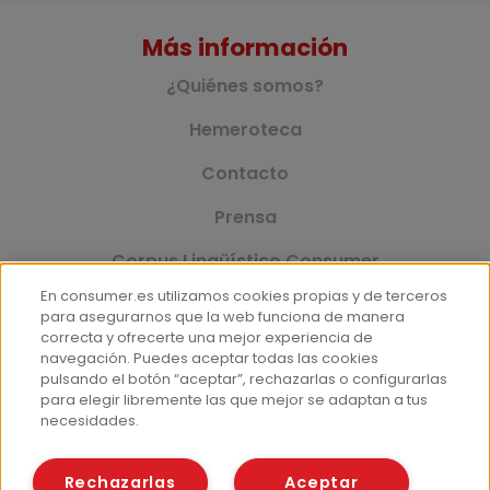
Más información
¿Quiénes somos?
Hemeroteca
Contacto
Prensa
Corpus Lingüístico Consumer
En consumer.es utilizamos cookies propias y de terceros
para asegurarnos que la web funciona de manera
correcta y ofrecerte una mejor experiencia de
© Fundación EROSKI
navegación. Puedes aceptar todas las cookies
Aviso legal
Políticas de privacidad
pulsando el botón “aceptar”, rechazarlas o configurarlas
para elegir libremente las que mejor se adaptan a tus
Políticas de cookies
necesidades.
Rechazarlas
Aceptar