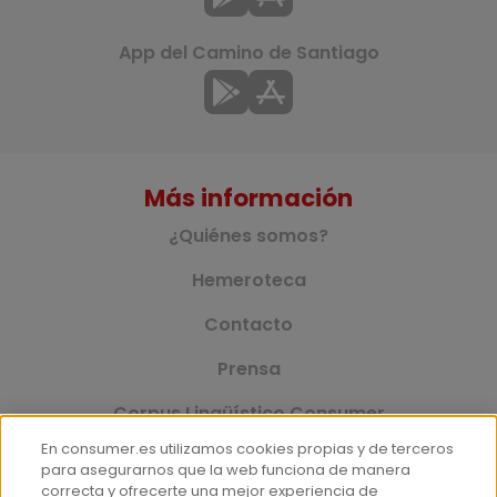
App del Camino de Santiago
Más información
¿Quiénes somos?
Hemeroteca
Contacto
Prensa
Corpus Lingüístico Consumer
En consumer.es utilizamos cookies propias y de terceros
para asegurarnos que la web funciona de manera
correcta y ofrecerte una mejor experiencia de
© Fundación EROSKI