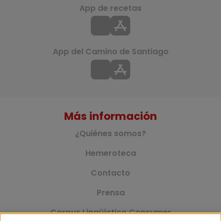
App de recetas
App del Camino de Santiago
Más información
¿Quiénes somos?
Hemeroteca
Contacto
Prensa
Corpus Lingüístico Consumer