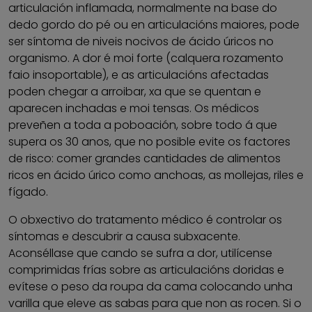
articulación inflamada, normalmente na base do
dedo gordo do pé ou en articulacións maiores, pode
ser síntoma de niveis nocivos de ácido úricos no
organismo. A dor é moi forte (calquera rozamento
faio insoportable), e as articulacións afectadas
poden chegar a arroibar, xa que se quentan e
aparecen inchadas e moi tensas. Os médicos
preveñen a toda a poboación, sobre todo á que
supera os 30 anos, que no posible evite os factores
de risco: comer grandes cantidades de alimentos
ricos en ácido úrico como anchoas, as mollejas, riles e
fígado.
O obxectivo do tratamento médico é controlar os
síntomas e descubrir a causa subxacente.
Aconséllase que cando se sufra a dor, utilícense
comprimidas frías sobre as articulacións doridas e
evítese o peso da roupa da cama colocando unha
varilla que eleve as sabas para que non as rocen. Si o