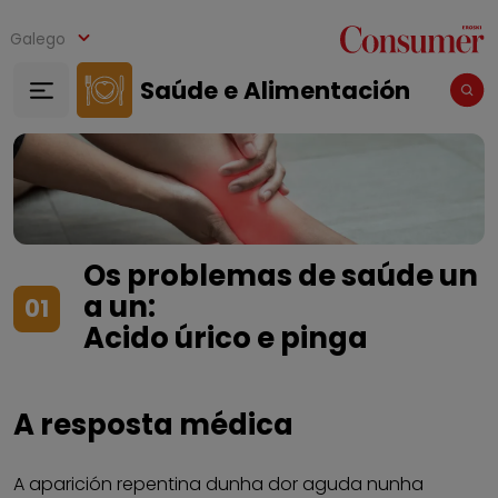
Ir o contido principal
Galego
Saúde e Alimentación
Os problemas de saúde un
a un:
01
Acido úrico e pinga
A resposta médica
A aparición repentina dunha dor aguda nunha