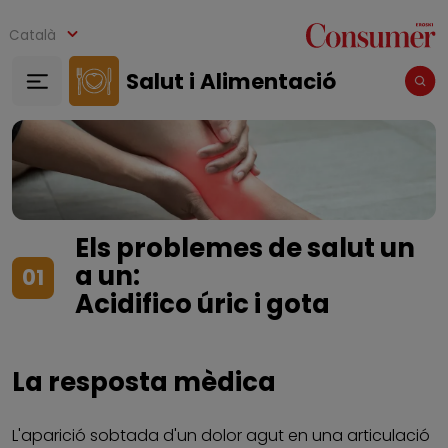
Vés al contingut
Català
Salut i Alimentació
Els problemes de salut un
a un:
01
Acidifico úric i gota
La resposta mèdica
L'aparició sobtada d'un dolor agut en una articulació