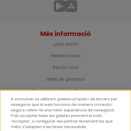
Més informació
¿Qui som?
Hemeroteca
Escriu-nos
Web de premsa
Corpus Lingüístic Consumer
A consumer.es utilitzem galetes pròpies i de tercers per
assegurar que la web funciona de manera correcta i
segura i oferir-te una millor experiència de navegació.
© Fundació EROSKI
Pots acceptar totes les galetes prement el botó
Avís legal
Política de protecció de dades
“Accepta”, o configurar-les pertriar lliurement les que
millor s’adapten a les teves necessitats.
Política de galetes