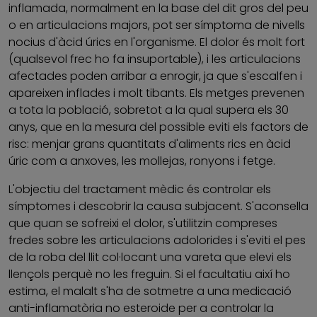
inflamada, normalment en la base del dit gros del peu
o en articulacions majors, pot ser símptoma de nivells
nocius d'àcid úrics en l'organisme. El dolor és molt fort
(qualsevol frec ho fa insuportable), i les articulacions
afectades poden arribar a enrogir, ja que s'escalfen i
apareixen inflades i molt tibants. Els metges prevenen
a tota la població, sobretot a la qual supera els 30
anys, que en la mesura del possible eviti els factors de
risc: menjar grans quantitats d'aliments rics en àcid
úric com a anxoves, les mollejas, ronyons i fetge.
L'objectiu del tractament mèdic és controlar els
símptomes i descobrir la causa subjacent. S'aconsella
que quan se sofreixi el dolor, s'utilitzin compreses
fredes sobre les articulacions adolorides i s'eviti el pes
de la roba del llit col·locant una vareta que elevi els
llençols perquè no les freguin. Si el facultatiu així ho
estima, el malalt s'ha de sotmetre a una medicació
anti-inflamatòria no esteroide per a controlar la