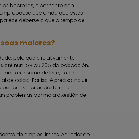
as bacterias, e por tanto non
 comprobouse que aínda que estes
 parece deberse a que o tempo de
ersoas maiores?
dade, polo que é relativamente
as até nun 15% ou 20% da poboación.
onan o consumo de leite, o que
e calcio. Por iso, é preciso incluír
cesidades diarias deste mineral,
n problemas por mala dixestión de
 dentro de amplos límites. Ao redor do