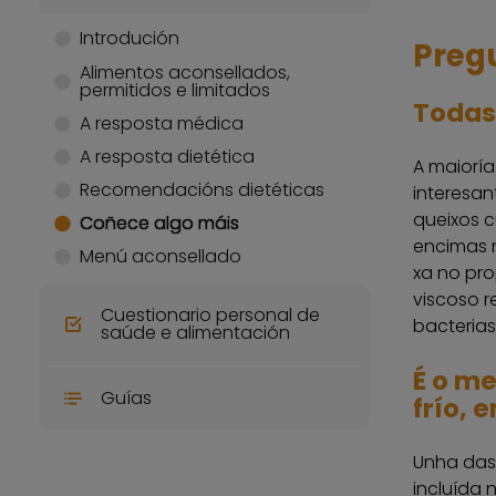
Introdución
Preg
Alimentos aconsellados,
permitidos e limitados
Todas 
A resposta médica
A resposta dietética
A maioría
Recomendacións dietéticas
interesan
queixos c
Coñece algo máis
encimas n
Menú aconsellado
xa no pro
viscoso r
Cuestionario personal de
bacterias
saúde e alimentación
É o m
Guías
frío, 
Unha das 
incluída 