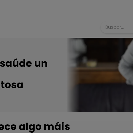
Búsqueda
 saúde un
ctosa
ece algo máis