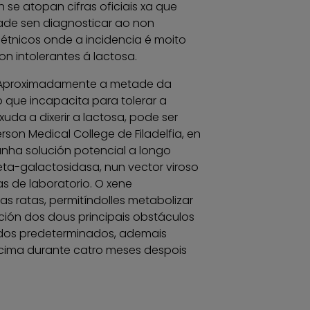
se atopan cifras oficiais xa que
idade sen diagnosticar ao non
étnicos onde a incidencia é moito
n intolerantes á lactosa.
a. Aproximadamente a metade da
 que incapacita para tolerar a
da a dixerir a lactosa, pode ser
son Medical College de Filadelfia, en
unha solución potencial a longo
eta-galactosidasa, nun vector viroso
s de laboratorio. O xene
as ratas, permitíndolles metabolizar
ción dos dous principais obstáculos
cidos predeterminados, ademais
cima durante catro meses despois