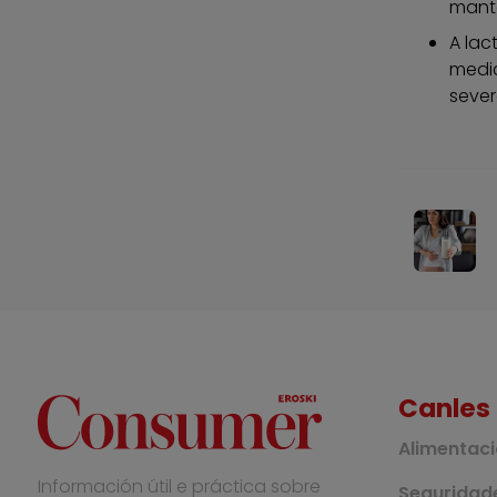
mant
A lac
medic
sever
Canles
Alimentac
Información útil e práctica sobre
Seguridade