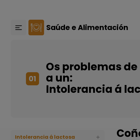
Ir o contido principal
Saúde e Alimentación
Os problemas de
a un:
01
Intolerancia á la
Coñ
Intolerancia á lactosa