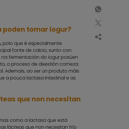
a poden tomar iogur?
, polo que é especialmente
ipal fonte de calcio, xunto con
en na fermentación do iogur posúen
anto, o proceso de dixestión comeza
cil. Ademais, ao ser un produto máis
e a pouca lactasa intestinal e as
teas que non necesitan
cimas como a lactasa que está
as lácteas que non necesitan frío