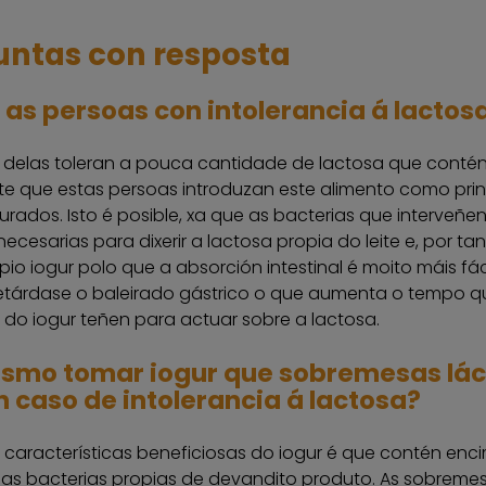
untas con resposta
as persoas con intolerancia á lactos
 delas toleran a pouca cantidade de lactosa que contén
te que estas persoas introduzan este alimento como princ
urados. Isto é posible, xa que as bacterias que interveñ
ecesarias para dixerir a lactosa propia do leite e, por t
pio iogur polo que a absorción intestinal é moito máis fá
etárdase o baleirado gástrico o que aumenta o tempo qu
 do iogur teñen para actuar sobre a lactosa.
esmo tomar iogur que sobremesas lác
en caso de intolerancia á lactosa?
características beneficiosas do iogur é que contén en
nas bacterias propias de devandito produto. As sobremes