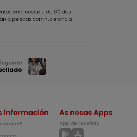
ntos con receita e do 6% dos
an a persoas con intolerancia
Seguinte
sellado
s información
As nosas Apps
App de receitas
n somos?
roteca