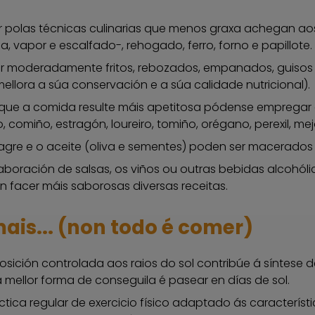
 polas técnicas culinarias que menos graxa achegan ao
da, vapor e escalfado-, rehogado, ferro, forno e papillote.
zar moderadamente fritos, rebozados, empanados, guisos 
ellora a súa conservación e a súa calidade nutricional).
que a comida resulte máis apetitosa pódense empregar 
o, comiño, estragón, loureiro, tomiño, orégano, perexil, m
agre e o aceite (oliva e sementes) poden ser macerados
aboración de salsas, os viños ou outras bebidas alcohó
 facer máis saborosas diversas receitas.
ais... (non todo é comer)
osición controlada aos raios do sol contribúe á síntese d
 mellor forma de conseguila é pasear en días de sol.
ctica regular de exercicio físico adaptado ás caracterís