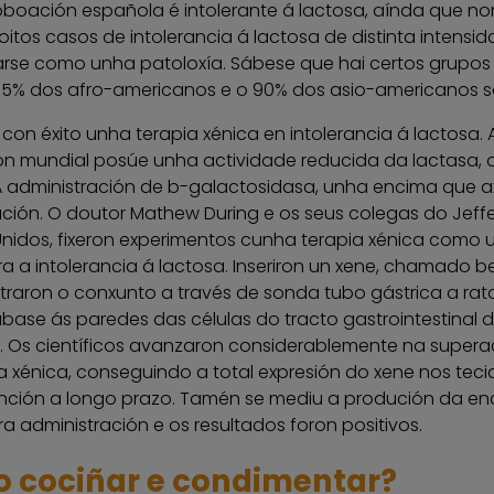
boación española é intolerante á lactosa, aínda que non 
oitos casos de intolerancia á lactosa de distinta intens
rse como unha patoloxía. Sábese que hai certos grupos 
75% dos afro-americanos e o 90% dos asio-americanos so
con éxito unha terapia xénica en intolerancia á lactos
 mundial posúe unha actividade reducida da lactasa, o
A administración de b-galactosidasa, unha encima que axu
ción. O doutor Mathew During e os seus colegas do Jeffer
nidos, fixeron experimentos cunha terapia xénica como 
a a intolerancia á lactosa. Inseriron un xene, chamado b
traron o conxunto a través de sonda tubo gástrica a rata
base ás paredes das células do tracto gastrointestinal d
. Os científicos avanzaron considerablemente na supera
a xénica, conseguindo a total expresión do xene nos te
nción a longo prazo. Tamén se mediu a produción da en
ra administración e os resultados foron positivos.
 cociñar e condimentar?