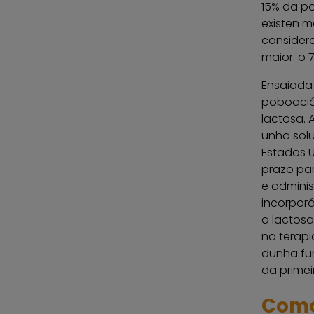
15% da po
existen m
considera
maior: o 
Ensaiada 
poboación
lactosa. 
unha solu
Estados U
prazo par
e adminis
incorporá
a lactosa
na terapi
dunha fu
da primei
Como