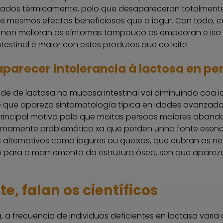
tados térmicamente, polo que desapareceron totalmente 
os mesmos efectos beneficiosos que o iogur. Con todo,
 non melloran os síntomas tampouco os empeoran e iso
intestinal é maior con estes produtos que co leite.
aparecer intolerancia á lactosa en p
de de lactasa na mucosa intestinal vai diminuíndo coa i
e que apareza sintomatología típica en idades avanzad
principal motivo polo que moitas persoas maiores aband
umamente problemático xa que perden unha fonte esencial d
 alternativos como iogures ou queixos, que cubran as ne
o para o mantemento da estrutura ósea, sen que apareza
e, falan os científicos
, a frecuencia de individuos deficientes en lactasa varia