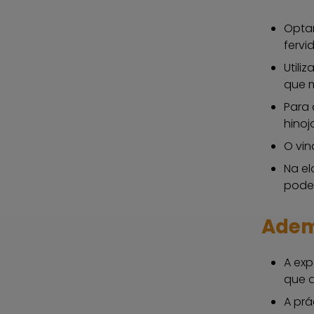
Optar
fervi
Utili
que m
Para 
hinoj
O vin
Na el
poden
Adem
A exp
que a
A prá