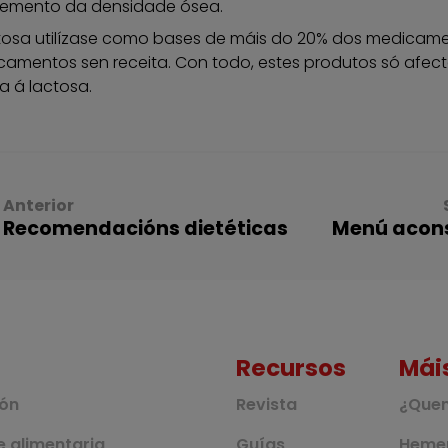
emento da densidade ósea.
tosa utilízase como bases de máis do 20% dos medicame
amentos sen receita. Con todo, estes produtos só afect
a á lactosa.
Anterior
Recomendacións dietéticas
Menú acon
Recursos
Mái
ión
Revista
¿Que
 alimentaria
Guías
Heme