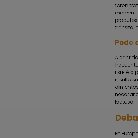
foron tra
exercen 
produtos
tránsito 
Pode 
A cantida
frecuent
Este é o 
resulta s
alimentos
necesari
lactosa.
Debat
En Europa