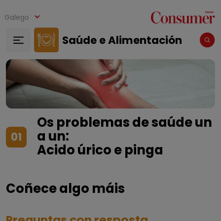
Ir o contido principal
Galego
Saúde e Alimentación
Os problemas de saúde un
a un:
01
Acido úrico e pinga
Coñece algo máis
Preguntas con resposta