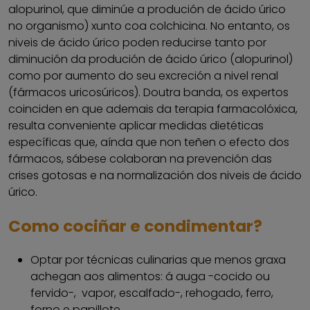
alopurinol, que diminúe a produción de ácido úrico
no organismo) xunto coa colchicina. No entanto, os
niveis de ácido úrico poden reducirse tanto por
diminución da produción de ácido úrico (alopurinol)
como por aumento do seu excreción a nivel renal
(fármacos uricosúricos). Doutra banda, os expertos
coinciden en que ademais da terapia farmacolóxica,
resulta conveniente aplicar medidas dietéticas
específicas que, aínda que non teñen o efecto dos
fármacos, sábese colaboran na prevención das
crises gotosas e na normalización dos niveis de ácido
úrico.
Como cociñar e condimentar?
Optar por técnicas culinarias que menos graxa
achegan aos alimentos: á auga -cocido ou
fervido-, vapor, escalfado-, rehogado, ferro,
forno e papillote.