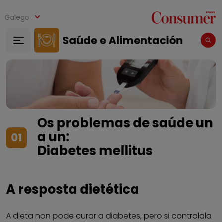
Ir o contido principal
Galego
Saúde e Alimentación
Os problemas de saúde un
a un:
01
Diabetes mellitus
A resposta dietética
A dieta non pode curar a diabetes, pero si controlala