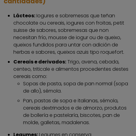
cantidades)
Lácteos:
Iogures e sobremesas que teñan
chocolate ou cereais, iogures con froitas, petit
suisse de sabores, sobremesas que non
necesitan frío, mousse de iogur ou de queixo,
queixos fundidos para untar con adición de
herbas e sabores, queixos azuis tipo roquefort.
Cereais e derivados:
Trigo, avena, cebada,
centeo, triticale e alimentos procedentes destes
cereais como:
Sopas de pasta, sopa de pan normal (sopa
de allo), sémola.
Pan, pastas de sopa e italianas, sémola,
cereais dextrinados e de almorzo, produtos
de bollería e pastelaría, biscotes, pan de
molde, galletas, madalenas.
Legumes:
Legumes en conserva