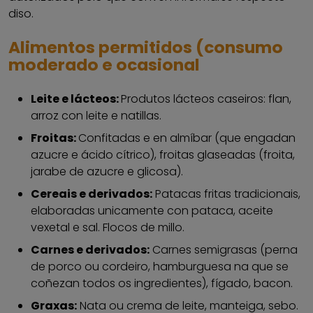
diso.
Alimentos permitidos (consumo
moderado e ocasional
Leite e lácteos:
Produtos lácteos caseiros: flan,
arroz con leite e natillas.
Froitas:
Confitadas e en almíbar (que engadan
azucre e ácido cítrico), froitas glaseadas (froita,
jarabe de azucre e glicosa).
Cereais e derivados:
Patacas fritas tradicionais,
elaboradas unicamente con pataca, aceite
vexetal e sal. Flocos de millo.
Carnes e derivados:
Carnes semigrasas (perna
de porco ou cordeiro, hamburguesa na que se
coñezan todos os ingredientes), fígado, bacon.
Graxas:
Nata ou crema de leite, manteiga, sebo.