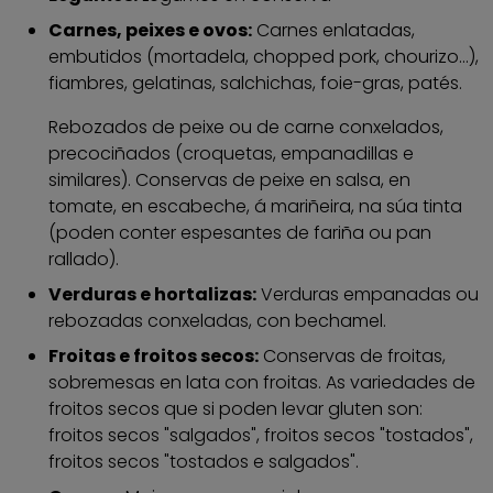
Carnes, peixes e ovos:
Carnes enlatadas,
embutidos (mortadela, chopped pork, chourizo...),
fiambres, gelatinas, salchichas, foie-gras, patés.
Rebozados de peixe ou de carne conxelados,
precociñados (croquetas, empanadillas e
similares). Conservas de peixe en salsa, en
tomate, en escabeche, á mariñeira, na súa tinta
(poden conter espesantes de fariña ou pan
rallado).
Verduras e hortalizas:
Verduras empanadas ou
rebozadas conxeladas, con bechamel.
Froitas e froitos secos:
Conservas de froitas,
sobremesas en lata con froitas. As variedades de
froitos secos que si poden levar gluten son:
froitos secos "salgados", froitos secos "tostados",
froitos secos "tostados e salgados".