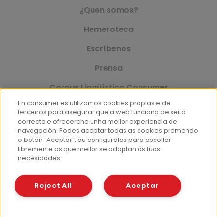
¿Quen somos?
Hemeroteca
Escríbenos
Prensa
Corpus Lingüístico Consumer
En consumer.es utilizamos cookies propias e de
terceiros para asegurar que a web funciona de xeito
correcto e ofrecerche unha mellor experiencia de
© Fundación EROSKI
navegación. Podes aceptar todas as cookies premendo
Aviso legal
Política de protección de datos
o botón “Aceptar”, ou configuralas para escoller
libremente as que mellor se adaptan ás túas
Política de cookies
necesidades.
Reject All
Aceptar