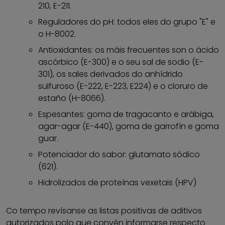
210, E-211.
Reguladores do pH: todos eles do grupo "E" e
o H-8002.
Antioxidantes: os máis frecuentes son o ácido
ascórbico (E-300) e o seu sal de sodio (E-
301), os sales derivados do anhídrido
sulfuroso (E-222, E-223, E224) e o cloruro de
estaño (H-8066).
Espesantes: goma de tragacanto e arábiga,
agar-agar (E-440), goma de garrofín e goma
guar.
Potenciador do sabor: glutamato sódico
(621).
Hidrolizados de proteínas vexetais (HPV)
Co tempo revísanse as listas positivas de aditivos
autorizados polo que convén informarse respecto