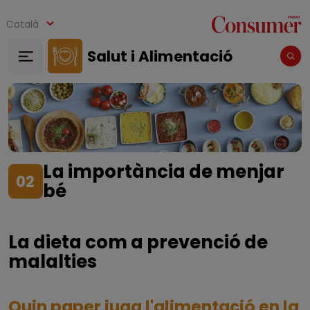
Vés al contingut
Català
Salut i Alimentació
La importància de menjar
02
bé
La dieta com a prevenció de
malalties
Quin paper juga l'alimentació en la