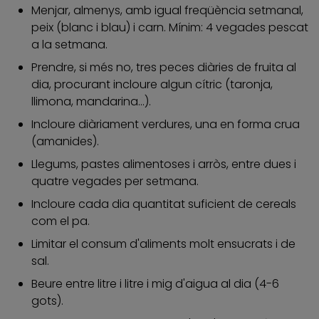
Menjar, almenys, amb igual freqüència setmanal,
peix (blanc i blau) i carn. Mínim: 4 vegades pescat
a la setmana.
Prendre, si més no, tres peces diàries de fruita al
dia, procurant incloure algun cítric (taronja,
llimona, mandarina...).
Incloure diàriament verdures, una en forma crua
(amanides).
Llegums, pastes alimentoses i arròs, entre dues i
quatre vegades per setmana.
Incloure cada dia quantitat suficient de cereals
com el pa.
Limitar el consum d'aliments molt ensucrats i de
sal.
Beure entre litre i litre i mig d'aigua al dia (4-6
gots).