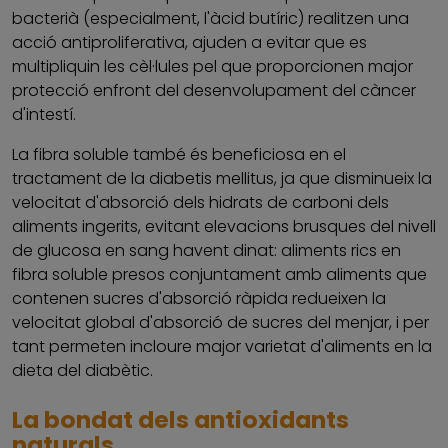
bacterià (especialment, l'àcid butíric) realitzen una
acció antiproliferativa, ajuden a evitar que es
multipliquin les cèl·lules pel que proporcionen major
protecció enfront del desenvolupament del càncer
d'intestí.
La fibra soluble també és beneficiosa en el
tractament de la diabetis mellitus, ja que disminueix la
velocitat d'absorció dels hidrats de carboni dels
aliments ingerits, evitant elevacions brusques del nivell
de glucosa en sang havent dinat: aliments rics en
fibra soluble presos conjuntament amb aliments que
contenen sucres d'absorció ràpida redueixen la
velocitat global d'absorció de sucres del menjar, i per
tant permeten incloure major varietat d'aliments en la
dieta del diabètic.
La bondat dels antioxidants
naturals