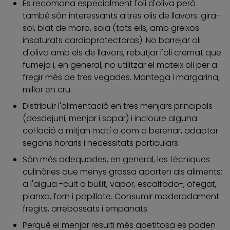
Es recomana especialment l'oli d'oliva però
també són interessants altres olis de llavors: gira-
sol, blat de moro, soia (tots ells, amb greixos
insaturats cardioprotectoras). No barrejar oli
d'oliva amb els de llavors, rebutjar l'oli cremat que
fumeja i, en general, no utilitzar el mateix oli per a
fregir més de tres vegades. Mantega i margarina,
millor en cru.
Distribuir l'alimentació en tres menjars principals
(desdejuni, menjar i sopar) i incloure alguna
col·lació a mitjan matí o com a berenar, adaptar
segons horaris i necessitats particulars
Són més adequades, en general, les tècniques
culinàries que menys grassa aporten als aliments:
a l'aigua -cuit o bullit, vapor, escalfado-, ofegat,
planxa, forn i papillote. Consumir moderadament
fregits, arrebossats i empanats.
Perquè el menjar resulti més apetitosa es poden