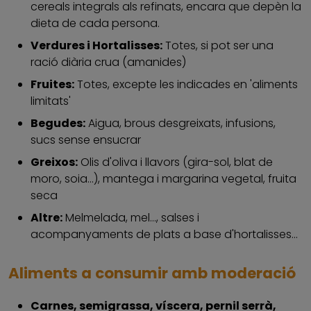
cereals integrals als refinats, encara que depèn la
dieta de cada persona.
Verdures i Hortalisses:
Totes, si pot ser una
ració diària crua (amanides)
Fruites:
Totes, excepte les indicades en 'aliments
limitats'
Begudes:
Aigua, brous desgreixats, infusions,
sucs sense ensucrar
Greixos:
Olis d'oliva i llavors (gira-sol, blat de
moro, soia...), mantega i margarina vegetal, fruita
seca
Altre:
Melmelada, mel..., salses i
acompanyaments de plats a base d'hortalisses...
Aliments a consumir amb moderació
Carnes, semigrassa, víscera, pernil serrà,