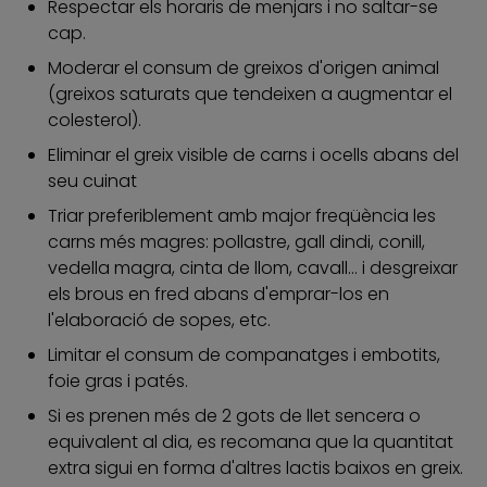
Respectar els horaris de menjars i no saltar-se
cap.
Moderar el consum de greixos d'origen animal
(greixos saturats que tendeixen a augmentar el
colesterol).
Eliminar el greix visible de carns i ocells abans del
seu cuinat
Triar preferiblement amb major freqüència les
carns més magres: pollastre, gall dindi, conill,
vedella magra, cinta de llom, cavall... i desgreixar
els brous en fred abans d'emprar-los en
l'elaboració de sopes, etc.
Limitar el consum de companatges i embotits,
foie gras i patés.
Si es prenen més de 2 gots de llet sencera o
equivalent al dia, es recomana que la quantitat
extra sigui en forma d'altres lactis baixos en greix.