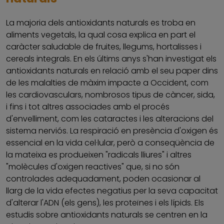
La majoria dels antioxidants naturals es troba en
aliments vegetals, la qual cosa explica en part el
caràcter saludable de fruites, llegums, hortalisses i
cereals integrals. En els últims anys s'han investigat els
antioxidants naturals en relació amb el seu paper dins
de les malalties de màxim impacte a Occident, com
les cardiovasculars, nombrosos tipus de càncer, sida,
i fins i tot altres associades amb el procés
d'envelliment, com les cataractes i les alteracions del
sistema nerviós. La respiració en presència d'oxigen és
essencial en la vida cel·lular, però a conseqüència de
la mateixa es produeixen "radicals lliures" i altres
"molècules d'oxigen reactives" que, si no són
controlades adequadament, poden ocasionar al
llarg de la vida efectes negatius per la seva capacitat
d'alterar l'ADN (els gens), les proteïnes i els lípids. Els
estudis sobre antioxidants naturals se centren en la