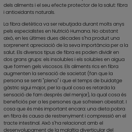
dels aliments i el seu efecte protector de la salut: fibra
i antioxidants naturals.
La fibra dietètica va ser rebutjada durant molts anys
pels especialistes en Nutrició Humana. No obstant
això, en les últimes dues dècades s'ha produït una
sorprenent apreciació de la seva importància per a la
salut. Els diversos tipus de fibra es poden dividir en
dos grans grups: els insolubles i els solubles en aigua
que formen gels viscosos. Els aliments rics en fibra
augmenten la sensació de sacietat (fan que la
persona se senti "plena" i que el temps de buidatge
gàstric sigui major, per la qual cosa es retarda la
sensació de fam després del menjar), la qual cosa és
beneficiós per a les persones que sofreixen obesitat. I
cosa que és més important encara: una dieta pobra
en fibra és causa de restrenyiment i compressió en el
tracte intestinal. Això s'ha relacionat amb el
desenvolupament de la malaltia diverticular del