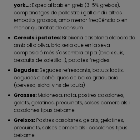
york...:
Especial baix en greix (3-5% greixos),
companatges de pollastre i gall dindi i altres
embotits grassos, amb menor freqüència o en
menor quantitat de consum
Cereals i patates:
Brioixeria casolana elaborada
amb oli d'oliva, brioixeria que en la seva
composició més s'assembla al pa (brioix suís,
bescuits de soletilla...), patates fregides.
Begudes:
Begudes refrescants, batuts lactis,
begudes alcohòliques de baixa graduació
(cervesa, sidra, vins de taula)
Grasses:
Maionesa, nata, postres casolanes,
gelats, gelatines, precuinats, salses comercials i
casolanes tipus beixamel.
Greixos:
Postres casolanes, gelats, gelatines,
precuinats, salses comercials i casolanes tipus
beixamel