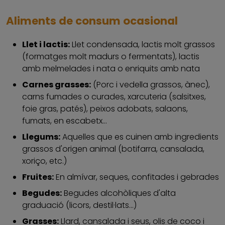
Aliments de consum ocasional
Llet i lactis:
Llet condensada, lactis molt grassos
(formatges molt madurs o fermentats), lactis
amb melmelades i nata o enriquits amb nata
Carnes grasses:
(Porc i vedella grassos, ànec),
carns fumades o curades, xarcuteria (salsitxes,
foie gras, patés), peixos adobats, salaons,
fumats, en escabetx...
Llegums:
Aquelles que es cuinen amb ingredients
grassos d'origen animal (botifarra, cansalada,
xoriço, etc.)
Fruites:
En almívar, seques, confitades i gebrades
Begudes:
Begudes alcohòliques d'alta
graduació (licors, destil·lats...)
Grasses:
Llard, cansalada i seus, olis de coco i