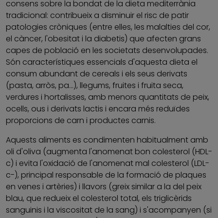
consens sobre la bondat de la dieta mediterrània
tradicional: contribueix a disminuir el risc de patir
patologies cròniques (entre elles, les malalties del cor,
el càncer, l'obesitat i la diabetis) que afecten grans
capes de població en les societats desenvolupades.
Són característiques essencials d'aquesta dieta el
consum abundant de cereals i els seus derivats
(pasta, arròs, pa...), llegums, fruites i fruita seca,
verdures i hortalisses, amb menors quantitats de peix,
ocells, ous i derivats lactis i encara més reduïdes
proporcions de carn i productes carnis.
Aquests aliments es condimenten habitualment amb
oli d'oliva (augmenta l'anomenat bon colesterol (HDL-
c) i evita l'oxidació de l'anomenat mal colesterol (LDL-
c-), principal responsable de la formació de plaques
en venes i artèries) i llavors (greix similar a la del peix
blau, que redueix el colesterol total, els triglicèrids
sanguinis i la viscositat de la sang) i s'acompanyen (si