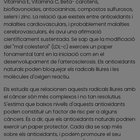
Vitamina E, Vitamina C, Beta- carotens,
bioflavonoides, antocianinas, compostos sulfurosos,
seleni i zinc. La relació que existeix entre antioxidants i
malalties cardiovasculars, i probablement malalties
cerebrovasculars, és avui una afirmació
científicament sustentada. Se sap que la modificació
del "mal colesterol" (LDL-c) exerceix un paper
fonamental tant en la iniciació com en el
desenvolupament de l'arterosclerosis. Els antioxidants
naturals poden bloquejar els radicals lliures i les
molècules d'oxigen reactiu.
Els estudis que relacionen aquests radicals lliures amb
el càncer són més complexos i no tan resolutius.
S'estima que baixos nivells d'aquests antioxidants
poden constituir un factor de risc per a alguns
càncers. És a dir, que els antioxidants naturals podrien
exercir un paper protector. Cada dia se sap més
sobre els antioxidants, i podem promoure el seu