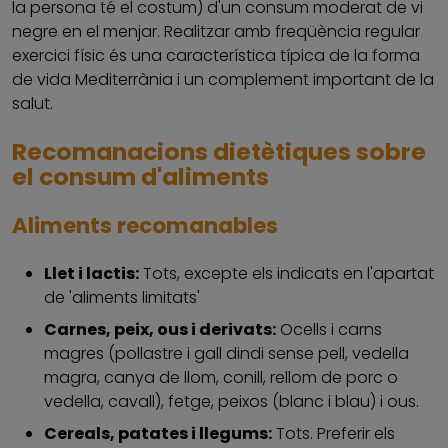
la persona té el costum) d'un consum moderat de vi
negre en el menjar. Realitzar amb freqüència regular
exercici físic és una característica típica de la forma
de vida Mediterrània i un complement important de la
salut.
Recomanacions dietètiques sobre
el consum d'aliments
Aliments recomanables
Llet i lactis:
Tots, excepte els indicats en l'apartat
de 'aliments limitats'
Carnes, peix, ous i derivats:
Ocells i carns
magres (pollastre i gall dindi sense pell, vedella
magra, canya de llom, conill, rellom de porc o
vedella, cavall), fetge, peixos (blanc i blau) i ous.
Cereals, patates i llegums:
Tots. Preferir els