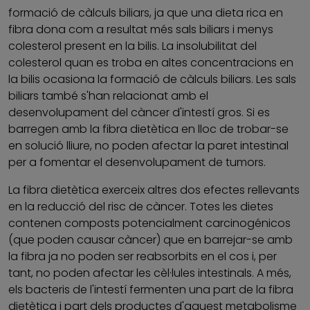
formació de càlculs biliars, ja que una dieta rica en
fibra dona com a resultat més sals biliars i menys
colesterol present en la bilis. La insolubilitat del
colesterol quan es troba en altes concentracions en
la bilis ocasiona la formació de càlculs biliars. Les sals
biliars també s'han relacionat amb el
desenvolupament del càncer d'intestí gros. Si es
barregen amb la fibra dietètica en lloc de trobar-se
en solució lliure, no poden afectar la paret intestinal
per a fomentar el desenvolupament de tumors.
La fibra dietètica exerceix altres dos efectes rellevants
en la reducció del risc de càncer. Totes les dietes
contenen composts potencialment carcinogénicos
(que poden causar càncer) que en barrejar-se amb
la fibra ja no poden ser reabsorbits en el cos i, per
tant, no poden afectar les cèl·lules intestinals. A més,
els bacteris de l'intestí fermenten una part de la fibra
dietètica i part dels productes d'aquest metabolisme