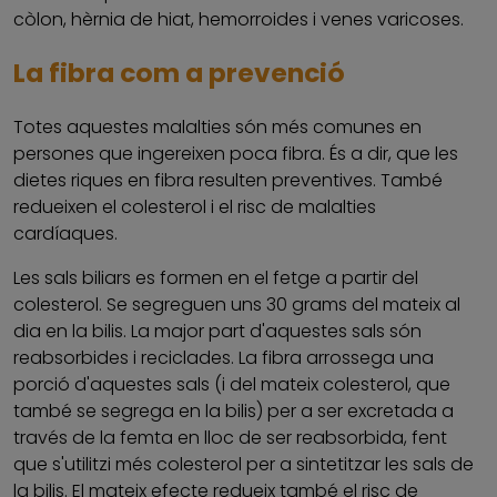
còlon, hèrnia de hiat, hemorroides i venes varicoses.
La fibra com a prevenció
Totes aquestes malalties són més comunes en
persones que ingereixen poca fibra. És a dir, que les
dietes riques en fibra resulten preventives. També
redueixen el colesterol i el risc de malalties
cardíaques.
Les sals biliars es formen en el fetge a partir del
colesterol. Se segreguen uns 30 grams del mateix al
dia en la bilis. La major part d'aquestes sals són
reabsorbides i reciclades. La fibra arrossega una
porció d'aquestes sals (i del mateix colesterol, que
també se segrega en la bilis) per a ser excretada a
través de la femta en lloc de ser reabsorbida, fent
que s'utilitzi més colesterol per a sintetitzar les sals de
la bilis. El mateix efecte redueix també el risc de