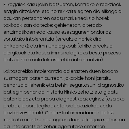
Elikagaiek, kasu jakin batzuetan, kontrako erreakzioak
eragin ditzakete, eta horrek kalte egiten dio elikagaia
daukan pertsonaren osasunari. Erreakzio horiek
toxikoak izan daitezke; gehienetan, alterazio
entzimatikoen edo kausa ezezagunen ondorioz
sortutako intolerantzia (erreakzio horiek dira
ohikoenak); eta immunologikoak (ohiko erreakzio
alergikoak eta kausa immunologikoko beste prozesu
batzuk, hala nola laktosarekiko intolerantzia).
Laktosarekiko intolerantzia adierazten duen koadro
susmagarri baten aurrean, jokabide honi jarraitu
behar zaio: lehenik eta behin, segurtasun-diagnostiko
bat egin behar da, historia kliniko zehatz eta gidatu
baten bidez eta proba diagnostikoak eginez (azaleko
probak, laborategikoak eta probokaziokoak edo
baztertze-dietak). Oinarri-tratamenduaren bidez,
kontrako erantzuna eragiten duen elikagaia saihesten
da. Intolerantzian zehar agertutako sintomen