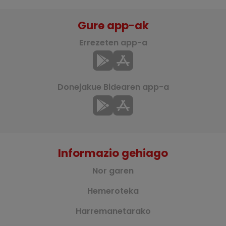
Gure app-ak
Errezeten app-a
Donejakue Bidearen app-a
Informazio gehiago
Nor garen
Hemeroteka
Harremanetarako