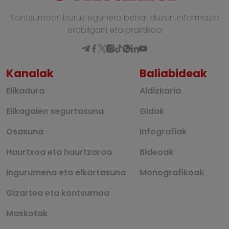
Kontsumoari buruz egunero behar duzun informazio
erabilgarri eta praktikoa
Kanalak
Baliabideak
Elikadura
Aldizkaria
Elikagaien segurtasuna
Gidak
Osasuna
Infografiak
Haurtxoa eta haurtzaroa
Bideoak
Ingurumena eta elkartasuna
Monografikoak
Gizartea eta kontsumoa
Maskotak