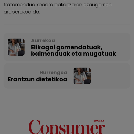
tratamendua koadro bakoitzaren ezaugarrien
araberakoa da.
Aurrekoa
Elikagai gomendatuak,
baimenduak eta mugatuak
Hurrengoa
Erantzun dietetikoa