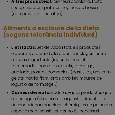
Altres productes:
Maionesa casolana, fruita
seca, crispetes i patates fregides de bossa
(comprovar etiquetatge).
Aliments a excloure de la dieta
(segons tolerància individual)
Llet i lactis:
Llet de vaca i tots els productes
elaborats a partir d'ella o que la incloguin entre
els seus ingredients (iogurt i altres llets
fermentades com a bio, quefir; formatge,
quallada, postres comercials (pastissos, uns certs
gelats, natilla, flam, arròs amb llet, mousse de
iogurt o de formatge...).
Carnes i derivats:
Vedella, vaca i productes que
els incloguin (el consum d'aquests aliments pot
desencadenar reaccions al·lèrgiques en persones
especialment sensibles, per ho és necessari