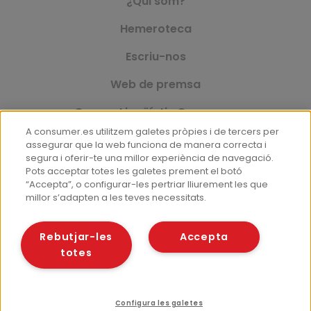
¿Qui som?
Hemeroteca
Escriu-nos
Web de premsa
Corpus Lingüístic Consumer
A consumer.es utilitzem galetes pròpies i de tercers per
assegurar que la web funciona de manera correcta i
segura i oferir-te una millor experiència de navegació.
© Fundació EROSKI
Pots acceptar totes les galetes prement el botó
Avís legal
Política de protecció de dades
“Accepta”, o configurar-les pertriar lliurement les que
millor s’adapten a les teves necessitats.
Política de galetes
Rebutjar-les
Accepta
totes
Configura les galetes