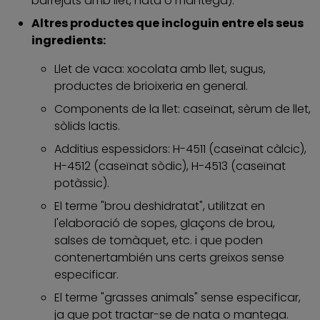
barrejats amb llet, nata o mantega).
Altres productes que incloguin entre els seus
ingredients:
Llet de vaca: xocolata amb llet, sugus,
productes de brioixeria en general.
Components de la llet: caseïnat, sèrum de llet,
sòlids lactis.
Additius espessidors: H-4511 (caseïnat càlcic),
H-4512 (caseïnat sòdic), H-4513 (caseïnat
potàssic).
El terme "brou deshidratat", utilitzat en
l'elaboració de sopes, glaçons de brou,
salses de tomàquet, etc. i que poden
contenertambién uns certs greixos sense
especificar.
El terme "grasses animals" sense especificar,
ja que pot tractar-se de nata o mantega.