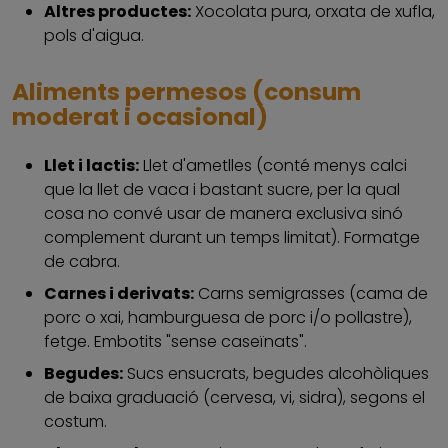
Altres productes:
Xocolata pura, orxata de xufla,
pols d'aigua.
Aliments permesos (consum
moderat i ocasional)
Llet i lactis:
Llet d'ametlles (conté menys calci
que la llet de vaca i bastant sucre, per la qual
cosa no convé usar de manera exclusiva sinó
complement durant un temps limitat). Formatge
de cabra.
Carnes i derivats:
Carns semigrasses (cama de
porc o xai, hamburguesa de porc i/o pollastre),
fetge. Embotits "sense caseïnats".
Begudes:
Sucs ensucrats, begudes alcohòliques
de baixa graduació (cervesa, vi, sidra), segons el
costum.