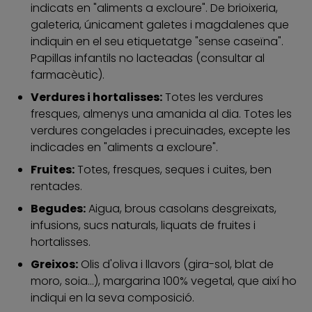
indicats en "aliments a excloure". De brioixeria,
galeteria, únicament galetes i magdalenes que
indiquin en el seu etiquetatge "sense caseïna".
Papillas infantils no lacteadas (consultar al
farmacèutic).
Verdures i hortalisses:
Totes les verdures
fresques, almenys una amanida al dia. Totes les
verdures congelades i precuinades, excepte les
indicades en "aliments a excloure".
Fruites:
Totes, fresques, seques i cuites, ben
rentades.
Begudes:
Aigua, brous casolans desgreixats,
infusions, sucs naturals, liquats de fruites i
hortalisses.
Greixos:
Olis d'oliva i llavors (gira-sol, blat de
moro, soia...), margarina 100% vegetal, que així ho
indiqui en la seva composició.