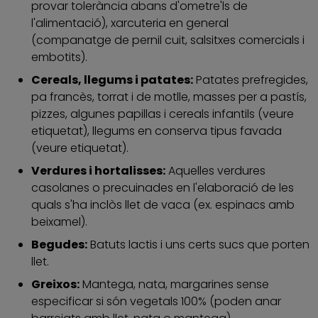
provar tolerància abans d'ometre'ls de
l'alimentació), xarcuteria en general
(companatge de pernil cuit, salsitxes comercials i
embotits).
Cereals, llegums i patates:
Patates prefregides,
pa francès, torrat i de motlle, masses per a pastís,
pizzes, algunes papillas i cereals infantils (veure
etiquetat), llegums en conserva tipus favada
(veure etiquetat).
Verdures i hortalisses:
Aquelles verdures
casolanes o precuinades en l'elaboració de les
quals s'ha inclòs llet de vaca (ex. espinacs amb
beixamel).
Begudes:
Batuts lactis i uns certs sucs que porten
llet.
Greixos:
Mantega, nata, margarines sense
especificar si són vegetals 100% (poden anar