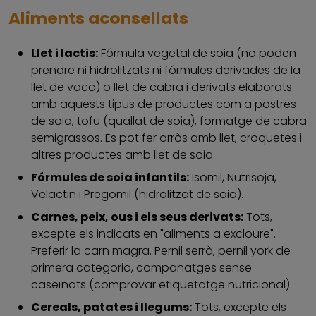
Aliments aconsellats
Llet i lactis:
Fórmula vegetal de soia (no poden
prendre ni hidrolitzats ni fórmules derivades de la
llet de vaca) o llet de cabra i derivats elaborats
amb aquests tipus de productes com a postres
de soia, tofu (quallat de soia), formatge de cabra
semigrassos. Es pot fer arròs amb llet, croquetes i
altres productes amb llet de soia.
Fórmules de soia infantils:
Isomil, Nutrisoja,
Velactin i Pregomil (hidrolitzat de soia).
Carnes, peix, ous i els seus derivats:
Tots,
excepte els indicats en "aliments a excloure".
Preferir la carn magra. Pernil serrà, pernil york de
primera categoria, companatges sense
caseïnats (comprovar etiquetatge nutricional).
Cereals, patates i llegums:
Tots, excepte els