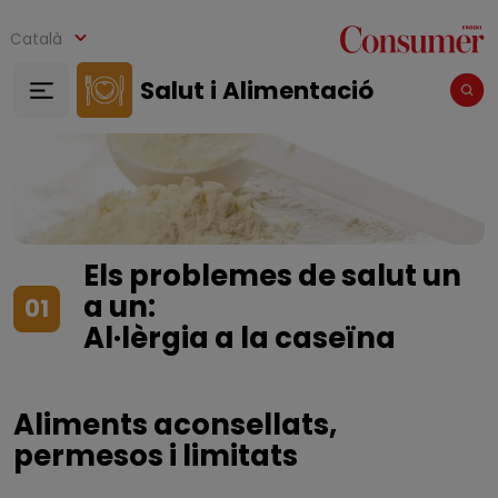
Vés al contingut
Català
Salut i Alimentació
Els problemes de salut un
a un:
01
Al·lèrgia a la caseïna
Aliments aconsellats,
permesos i limitats