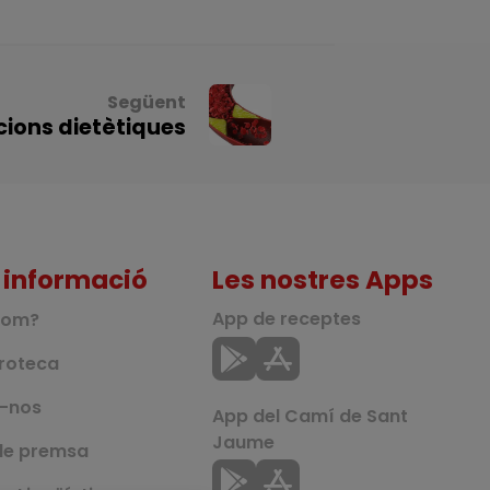
Següent
ons dietètiques
 informació
Les nostres Apps
App de receptes
som?
roteca
u-nos
App del Camí de Sant
Jaume
de premsa