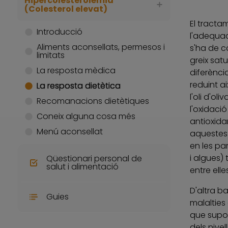
Hipercolesterolèmia
(Colesterol elevat)
El tracta
Introducció
l'adequaci
Aliments aconsellats, permesos i
s'ha de co
limitats
greix satu
La resposta mèdica
diferènci
reduint a
La resposta dietètica
l'oli d'o
Recomanacions dietètiques
l'oxidaci
Coneix alguna cosa més
antioxida
Menú aconsellat
aquestes 
en les pa
i algues)
Qüestionari personal de
salut i alimentació
entre elles
D'altra b
Guies
malalties
que supose
dels nivel