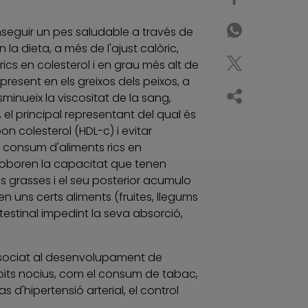
nseguir un pes saludable a través de
la dieta, a més de l'ajust calòric,
 rics en colesterol i en grau més alt de
 present en els greixos dels peixos, a
minueix la viscositat de la sang,
 el principal representant del qual és
on colesterol (HDL-c) i evitar
el consum d'aliments rics en
rroboren la capacitat que tenen
es grasses i el seu posterior acumulo
n uns certs aliments (fruites, llegums
ntestinal impedint la seva absorció,
associat al desenvolupament de
àbits nocius, com el consum de tabac,
s d'hipertensió arterial, el control