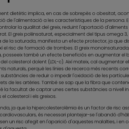
ment dietètic implica, en cas de sobrepès o obesitat, aco
ó de l'alimentació a les característiques de la persona. En 
ntrolar la qualitat del greix, reduint l'aportació d'aliments
rat. El greix poliinsaturat, especialment del tipus omega 3,
a de la saturada, manifesta un efecte protector, ja que dis
ixí el risc de formació de trombes. El greix monoinsaturada,
liva, posseeix també un efecte beneficiós en augmentar el b
ó del colesterol dolent (LDL-c). Així mateix, cal augmentar 
nts naturals, perquè les línies de recerca més recents co
substàncies de reduir o impedir l'oxidació de les partícul
rets de les artèries. També se sap que la fibra que contene
 té la facultat de captar unes certes substàncies a nivell i
 el colesterol i els greixos.
anda, ja que la hipercolesterolèmia és un factor de risc 
 cardiovasculars, és necessari plantejar-se l'abandó d'h
n un risc afegit en l'aparició d'aquestes malalties, i en ca
ls d'aquesta.