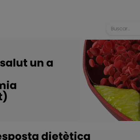
Búsqueda
salut un a
mia
t)
esposta dietètica