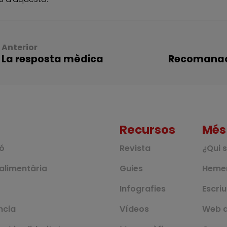
Anterior
La resposta mèdica
Recomanaci
Recursos
Més
ió
Revista
¿Qui 
alimentària
Guies
Heme
Infografies
Escri
ncia
Vídeos
Web 