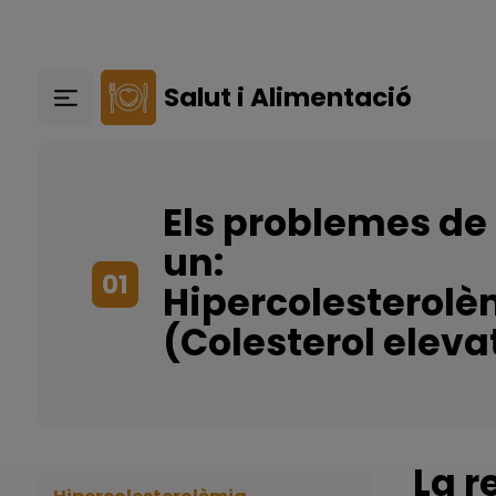
Vés al contingut
Salut i Alimentació
Els problemes de 
un:
01
Hipercolesterolè
(Colesterol eleva
La r